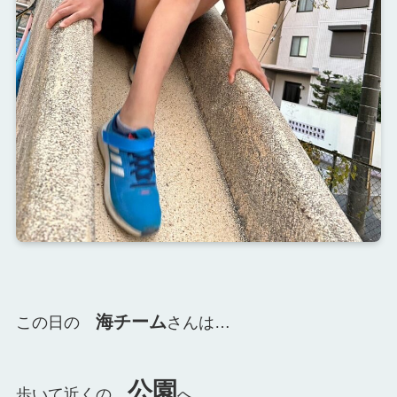
海チーム
この日の
さんは…
公園
歩いて近くの
へ