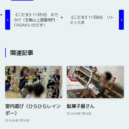
《こだま》11月5日 おで
《こだま》11月8日 リト
かけ（生駒山上遊園地内・
ミック♬
ITADAKIいただき）
関連記事
室内遊び（ひらひらレイン
駄菓子屋さん
ボー）
2026年7月16日
2026年7月16日