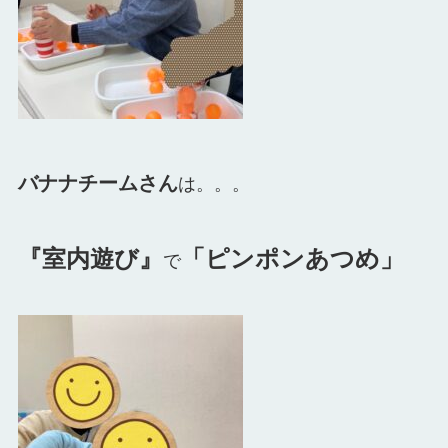
バナナチームさん
は。。。
『室内遊び』
「ピンポンあつめ」
で