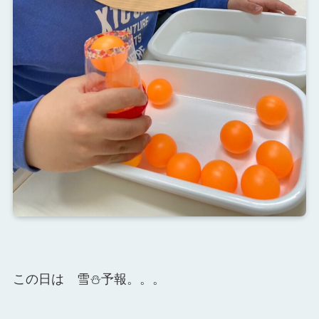
この日は 雪⛄予報。。。