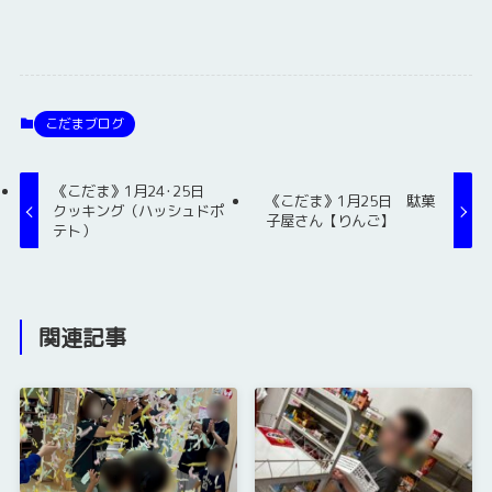
こだまブログ
《こだま》1月24･25日
《こだま》1月25日 駄菓
クッキング（ハッシュドポ
子屋さん【りんご】
テト）
関連記事