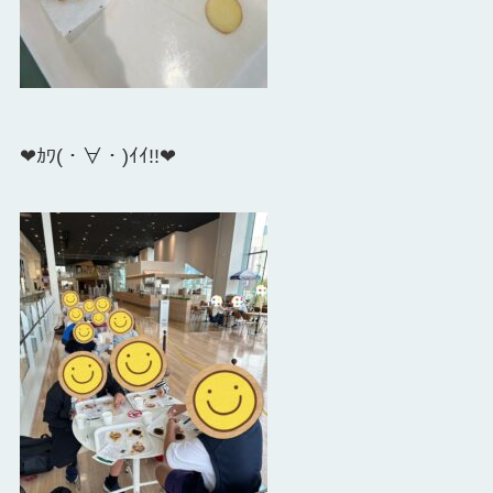
❤ｶﾜ(・∀・)ｲｲ!!❤