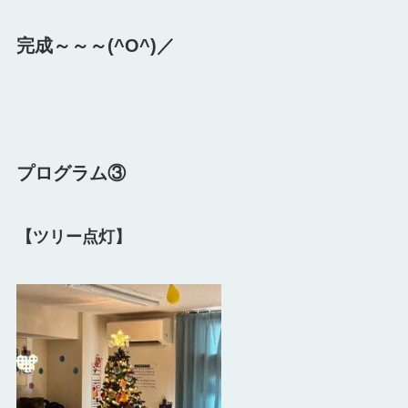
完成～～～(^O^)／
プログラム③
【ツリー点灯】