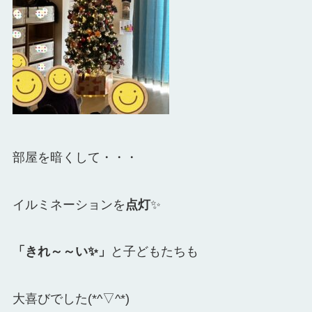
部屋を暗くして・・・
イルミネーションを
点灯
✨
「きれ～～い✨」
と子どもたちも
大喜びでした(*^▽^*)