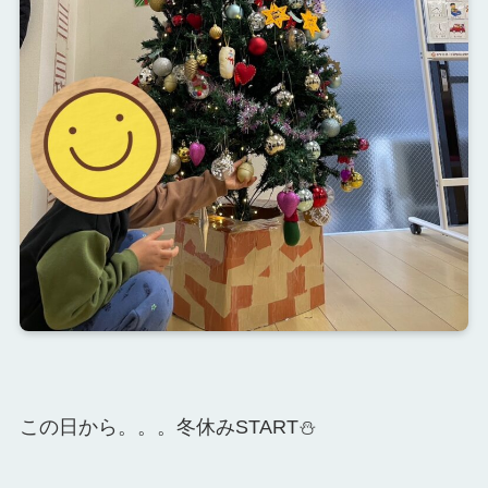
この日から。。。冬休みSTART⛄