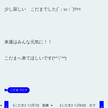
少し寂しい こだまでした(´；ω；`)ｳｩｩ
来週はみんな元気に！！
こだまへ来てほしいです(*^▽^*)
こだまブログ
《こだま》12月7日 駄菓
《こだま》12月9日 おで