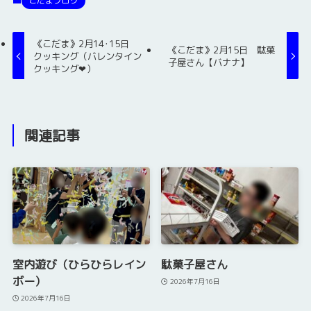
こだまブログ
《こだま》2月14･15日
《こだま》2月15日 駄菓
クッキング（バレンタイン
子屋さん【バナナ】
クッキング❤）
関連記事
室内遊び（ひらひらレイン
駄菓子屋さん
ボー）
2026年7月16日
2026年7月16日