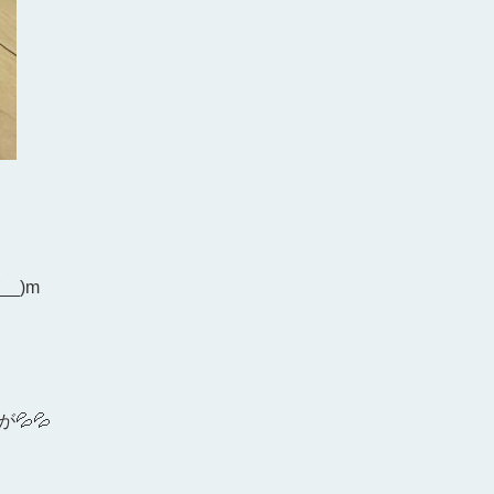
_)m
💦💦