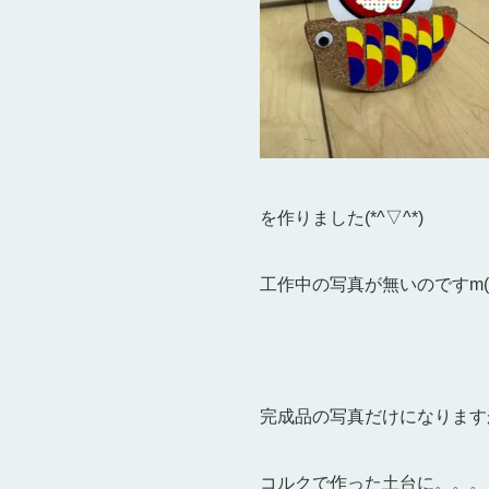
を作りました(*^▽^*)
工作中の写真が無いのですm(_
完成品の写真だけになりますが
コルクで作った土台に。。。