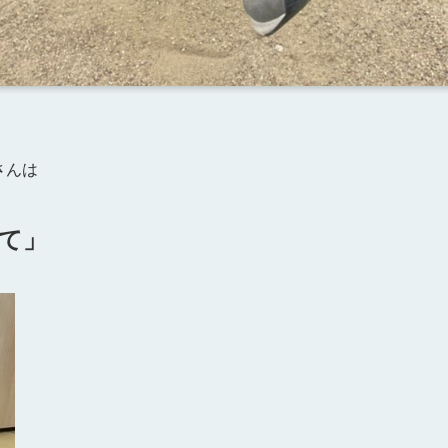
さんは
て」