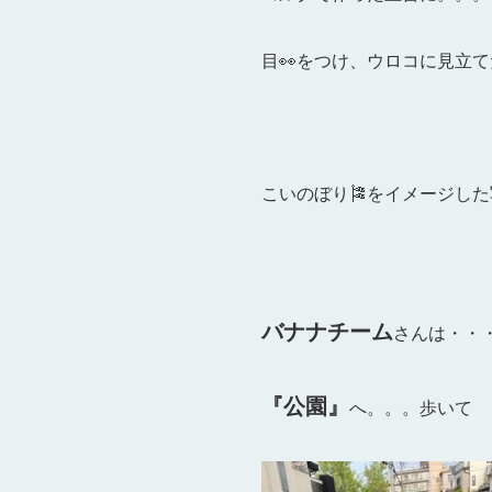
目👀をつけ、ウロコに見立
こいのぼり🎏をイメージした写
バナナチーム
さんは・・
『公園』
へ。。。歩いて