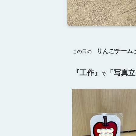
りんごチーム
この日の
『工作』
「写真立
で