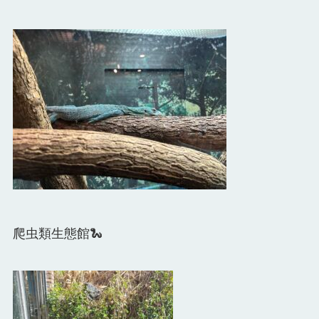
爬虫類生態館🐍