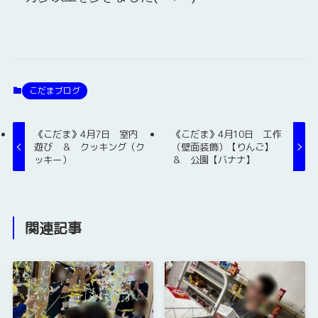
こだまブログ
《こだま》4月7日 室内
《こだま》4月10日 工作
遊び ＆ クッキング（ク
（壁面装飾）【りんご】
ッキー）
＆ 公園【バナナ】
関連記事