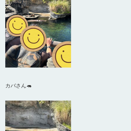
カバさん🦛