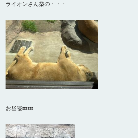
ライオンさん🦁の・・・
お昼寝💤💤