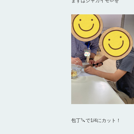
まずはジャガイモ🥔を
包丁🔪で1/4にカット！