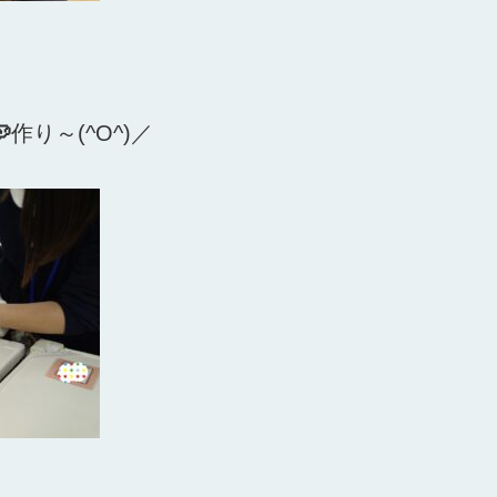

作り～(^O^)／