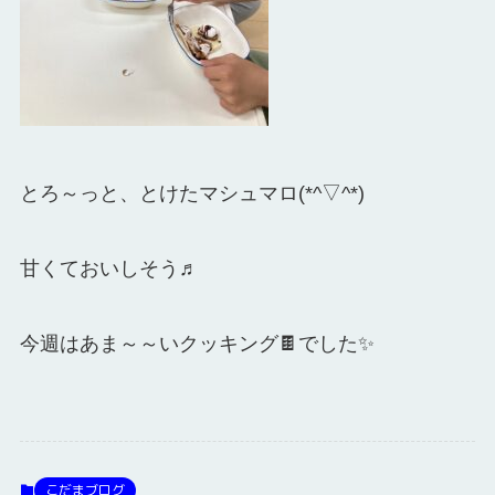
とろ～っと、とけたマシュマロ(*^▽^*)
甘くておいしそう♬
今週はあま～～いクッキング🍫でした✨
こだまブログ