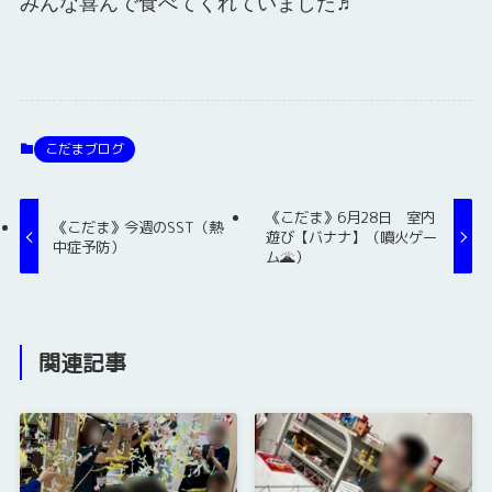
みんな喜んで食べてくれていました♬
こだまブログ
《こだま》6月28日 室内
《こだま》今週のSST（熱
遊び【バナナ】（噴火ゲー
中症予防）
ム🌋）
関連記事