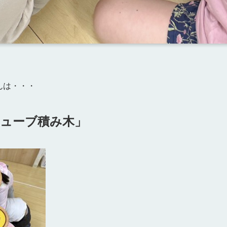
んは・・・
ューブ積み木」