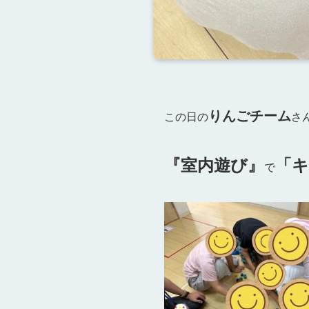
りんごチーム
この日の
さ
『室内遊び』
「キ
で