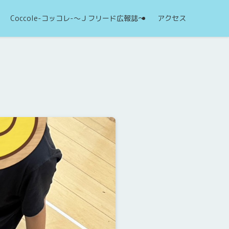
Coccole-コッコレ-～Ｊフリード広報誌～
アクセス