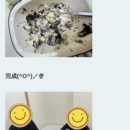
完成(^O^)／🍨