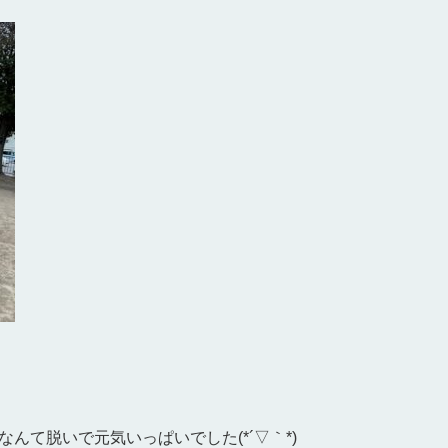
んて脱いで元気いっぱいでした(*´▽｀*)