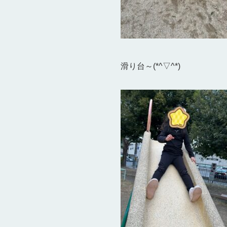
滑り台～(*^▽^*)