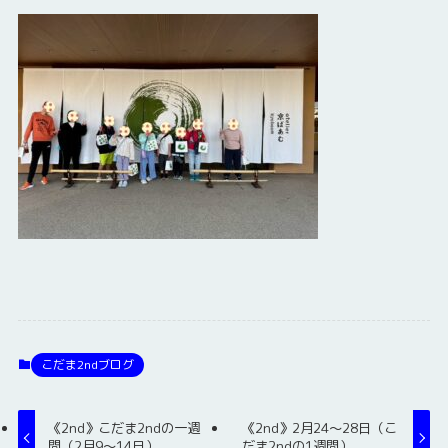
こだま2ndブログ
《2nd》こだま2ndの一週
《2nd》2月24～28日（こ
間（2月9～14日）
だま2ndの1週間）