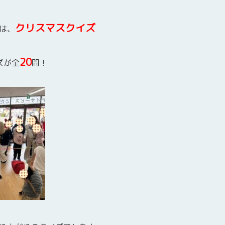
クリスマスクイズ
は、
20
ズが全
問！