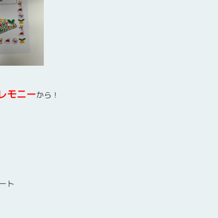
レモニー
から！
ート