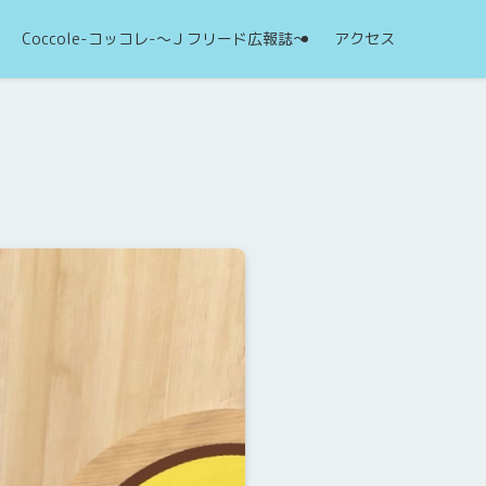
Coccole-コッコレ-～Ｊフリード広報誌～
アクセス