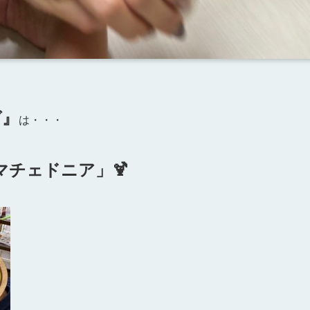
グ』
は・・・
チェドニア」🍹