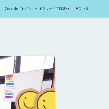
Coccole-コッコレ-～Ｊフリード広報誌～
アクセス