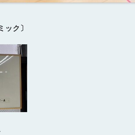
ミック〕
ん