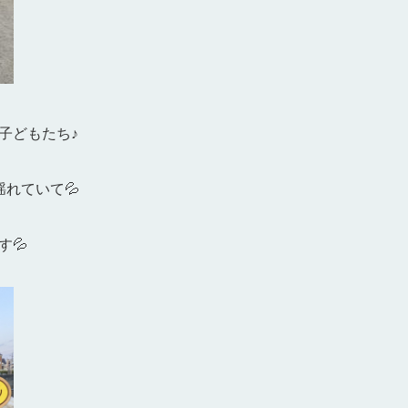
子どもたち♪
れていて💦
💦