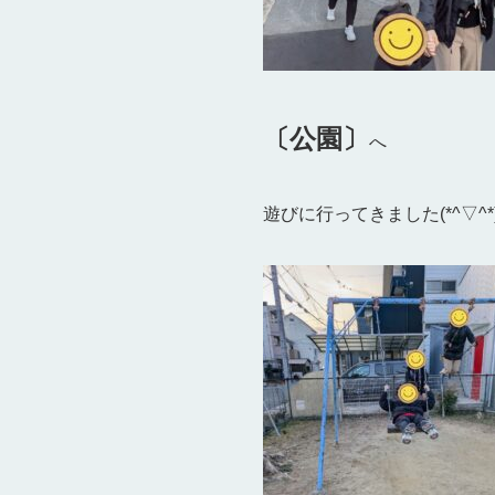
〔公園〕
へ
遊びに行ってきました(*^▽^*