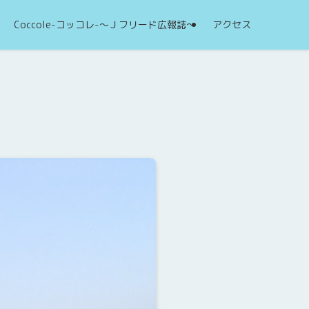
Coccole-コッコレ-～Ｊフリード広報誌～
アクセス