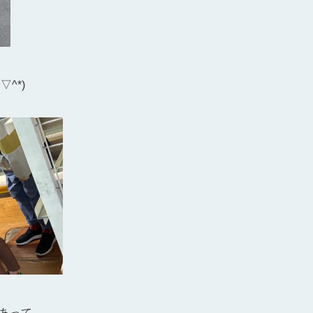
^*)
あって