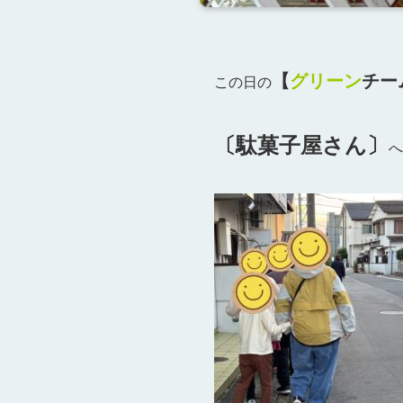
【
グリーン
チー
この日の
〔駄菓子屋さん〕
へ