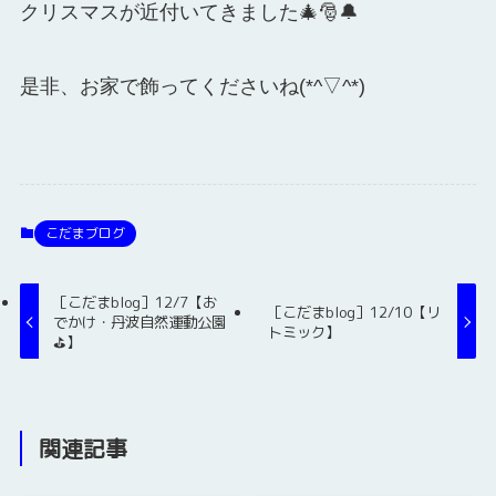
クリスマスが近付いてきました🎄🎅🔔
是非、お家で飾ってくださいね(*^▽^*)
こだまブログ
［こだまblog］12/7【お
［こだまblog］12/10【リ
でかけ・丹波自然運動公園
トミック】
⛳】
関連記事