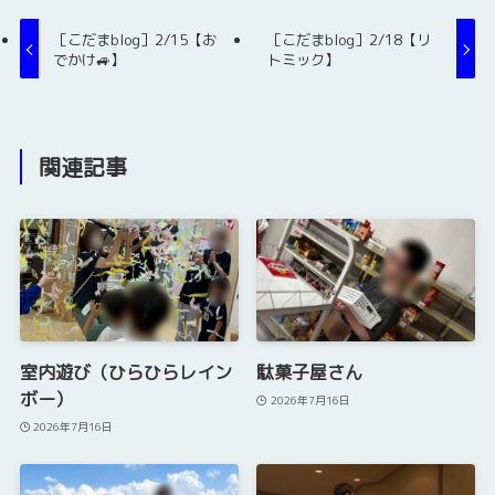
［こだまblog］2/15【お
［こだまblog］2/18【リ
でかけ🚙】
トミック】
関連記事
室内遊び（ひらひらレイン
駄菓子屋さん
ボー）
2026年7月16日
2026年7月16日