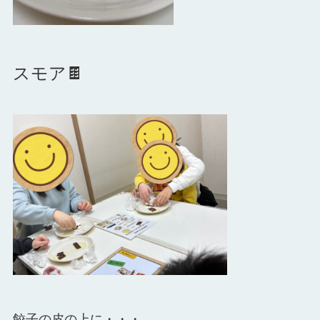
スモア🍫
餃子の皮の上に・・・