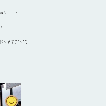
返り・・・
！
ます(*^▽^*)