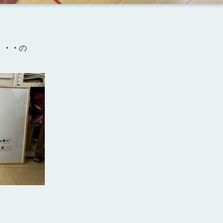
・・・
の