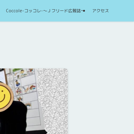
Coccole-コッコレ-～Ｊフリード広報誌～
アクセス