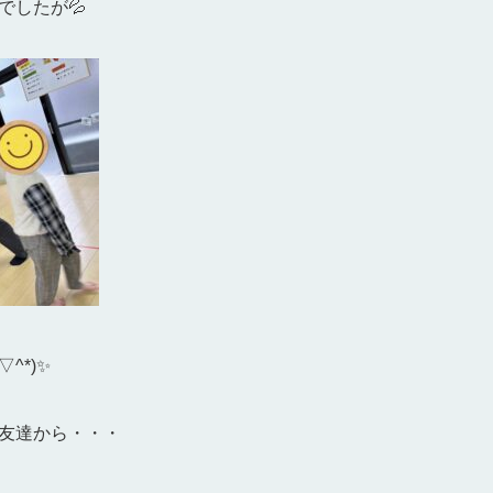
でしたが💦
^*)✨
友達から・・・