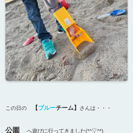
【
ブルー
チーム】
この日の
さんは・・・
公園
へ遊びに行ってきました(*^▽^*)