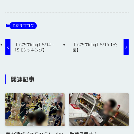
こだまブログ
［こだまblog］5/14・
［こだまblog］5/16【公
15【クッキング】
園】
関連記事