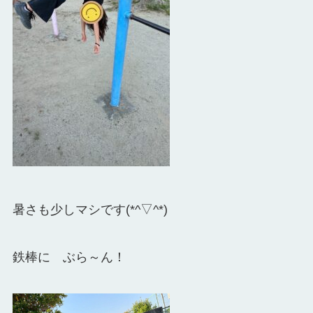
暑さも少しマシです(*^▽^*)
鉄棒に ぶら～ん！