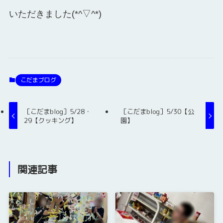
いただきました(*^▽^*)
こだまブログ
［こだまblog］5/28・
［こだまblog］5/30【公
29【クッキング】
園】
関連記事