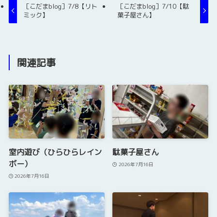
［こだまblog］7/8【リト
［こだまblog］7/10【駄
ミック】
菓子屋さん】
関連記事
室内遊び（ひらひらレイン
駄菓子屋さん
ボー）
2026年7月16日
2026年7月16日