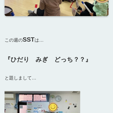
SST
この週の
は…
『ひだり みぎ どっち？？』
と題しまして…