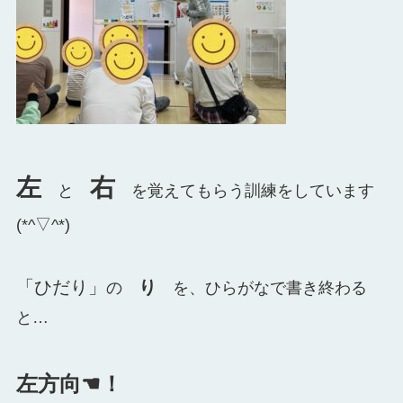
左
右
と
を覚えてもらう訓練をしています
(*^▽^*)
「ひだり」
り
の
を、ひらがなで書き終わる
と…
左方向☚！