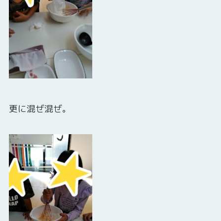
更に混ぜ混ぜ。