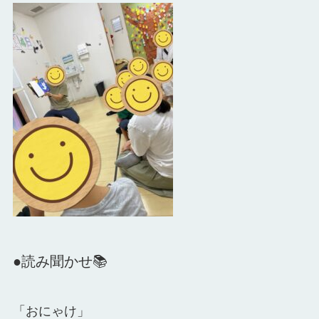
●読み聞かせ📚
「おにゃけ」