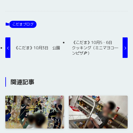
こだまブログ
《こだま》10月5・6日
《こだま》10月3日 公園
クッキング（ミニマヨコ―
ンピザ🍕）
関連記事