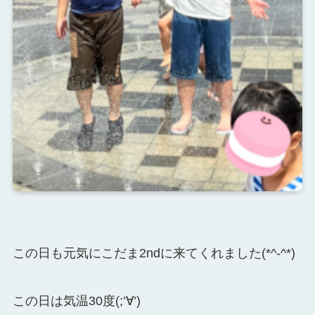
この日も元気にこだま2ndに来てくれました(*^-^*)
この日は気温30度(;’∀’)