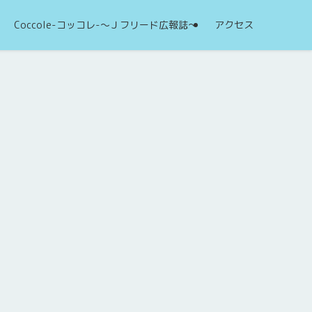
Coccole-コッコレ-～Ｊフリード広報誌～
アクセス