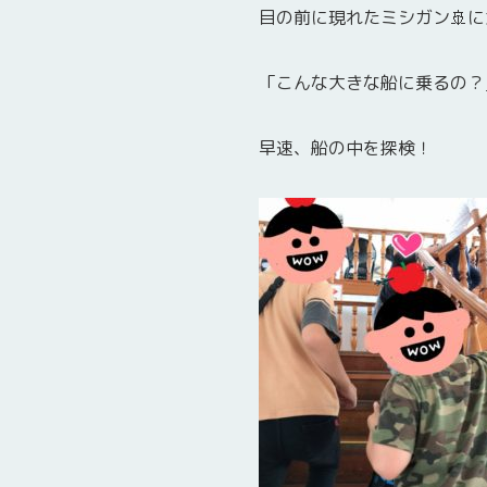
目の前に現れたミシガン🚢
「こんな大きな船に乗るの？
早速、船の中を探検！