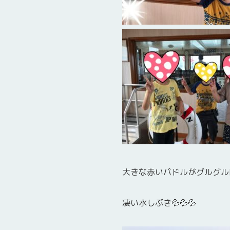
大きな赤いパドルがグルグル
凄い水しぶき💦💦💦