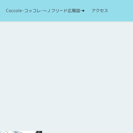
Coccole-コッコレ-～Ｊフリード広報誌～
アクセス