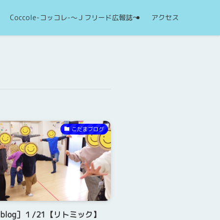
Coccole-コッコレ-～Ｊフリード広報誌～
アクセス
こだまブログ
blog］１/21【リトミック】