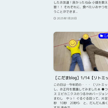
したお友達！良かったね👍 小銭を数
習！！ それぞれに、食べたいおやつを
うことができま...
2025年1月20日
こ
［こだまblog］1/14【リトミ
この日は…今年初の・・・ 〔リトミッ
し、お正月を意識してみました🎍 ●
ス エビカニクスのつるかめバージョン
まわし やっ！ ぐるぐる回って、片足
秒 10秒 20秒💦 と、だんだん長
すが 途中で...