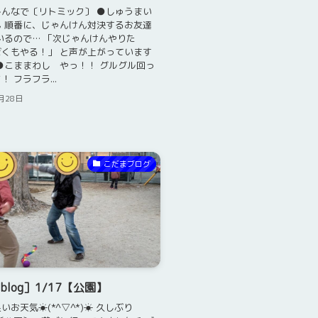
んなで〔リトミック〕 ●しゅうまい
 順番に、じゃんけん対決するお友達
いるので… 「次じゃんけんやりた
くもやる！」 と声が上がっています
*) ●こままわし やっ！！ グルグル回っ
 フラフラ...
月28日
こだまブログ
log］1/17【公園】
いお天気☀(*^▽^*)☀ 久しぶり