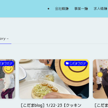
会社概要
事業一覧
求人情報
ory –
だまブログ
こだまブログ
［こだまblog］1/22･23【クッキン
［こだま