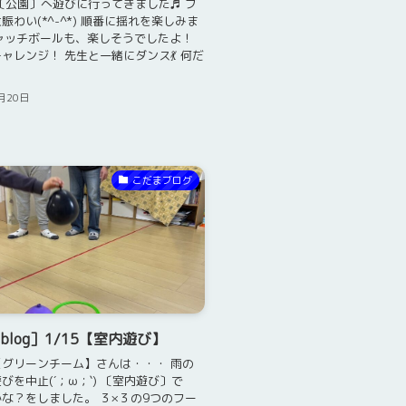
〔公園〕へ遊びに行ってきました♬ ブ
賑わい(*^-^*) 順番に揺れを楽しみま
ャッチボールも、楽しそうでしたよ！
ャレンジ！ 先生と一緒にダンス💃 何だ
月20日
こだまブログ
blog］1/15【室内遊び】
グリーンチーム】さんは・・・ 雨の
びを中止(´；ω；`) 〔室内遊び〕で
な？をしました。 ３×３の9つのフー