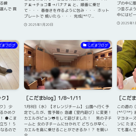
える練
プの中に風
ナ🍌→チョコ🍫→バナナ🍌 と、順番に乗せ
選んで 買
つ並ぶよう
て・・・ 春巻きを作るように包み・・・ ホット
中にはビー玉
プレートで 焼いたら・・・ 完成(*^▽...
2025年1
2025年1月20日
だまブログ
こだまブログ
ック】
［こだまblog］1/8~1/11
［こだまb
ク〕 少
1月8日（水）【オレンジチーム】 公園へ行く予
この週の〔
つるかめク
定でしたが、雪予報⛄ 急遽〔室内遊び〕に変更！
(*^▽^
！ ●こま
カエルがピョン🐸をして遊びました！ 男の子チ
マヨネーズ
立ち！ 5
ームと 女の子チームに分かれて どちらが早く、
ンに たま
くなるので
カエルを島に乗せることができるか！？ を競い
ても喜ん
合...