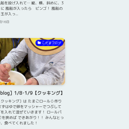
船を投げ入れて… 縦、横、斜めに、3
に 風船が入ったら ビンゴ！ 風船の
が入っ...
月16日
こだまブログ
log］1/8･1/9【クッキング】
クッキング〕は たまごロール🥚作り
*) まずはゆで卵をマッシャーでつぶして
を入れて混ぜていきます！ ロールパ
ごを挟めば できあがり！！ みんなとっ
で、食べてくれました！