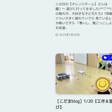
この日の【オレンジチーム】さんは・
園〕へ 遊びに行ってきました(*^▽^*
の揺れが、大好きな子どもたち♪ 1回
ぐらい大きく揺れていて💦 見ている
か怖いです💦 「寒いし、鬼ごっこし
お友達...
2025年1月28日
こ
［こだまblog］1/20【工作＆
び】