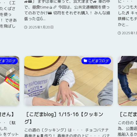
🚙🚋〕 まずは車に乗って、浜大津まで🚙 車の中
に・・・ 
・・ 〔工
で、昼食time🍙🥖 今回は、公共交通機関を使っ
ランコも大
んたくばさ
てのおでかけ🚋 切符をそれぞれ購入！ みんな頑
した♬ キ
 を使っ
張った👏Ǵ...
鉄棒にもチ
！ できあ
かと...
球を飛ばし
2025年1月20日
2025年1
だまブログ
こだまブログ
屋さん】
［こだまblog］1/15･16【クッキン
［こだま
グ】
・・ 〔駄
この日の【
した
為、公園遊
この週の〔クッキング〕は・・・ チョコバナナ
💦 をゲット
風船入るか
春巻き🍌🍫作り！ 春巻きの皮の上に・・・ バナ