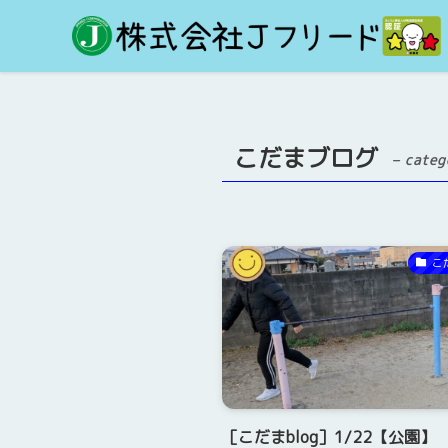
こだまブログ
– categ
こ
［こだまblog］1/22【公園】