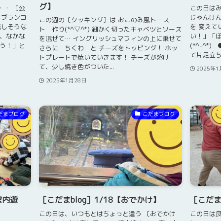
グ】
・・ 〔公
この日はみ
) ブランコ
じゃんけん
この週の〔クッキング〕は おこのみ風トース
転しそうな
を 変えて
ト 作り(*^▽^*) 細かく切ったキャベツとソース
と、なかな
い！」「ぼ
を混ぜて… イングリッシュマフィンの上に乗せて
よう！」と
(*^-^
さらに ちくわ と チーズをトッピング！ ホッ
て片足立ち！
トプレートで焼いていきます！ チーズが溶け
て、少し焼き色がついた...
2025年1
2025年1月28日
だまブログ
こだまブログ
室内遊
［こだまblog］1/18【おでかけ】
［こだまb
この日は、いつもとはちょっと違う 〔おでかけ
この日は良