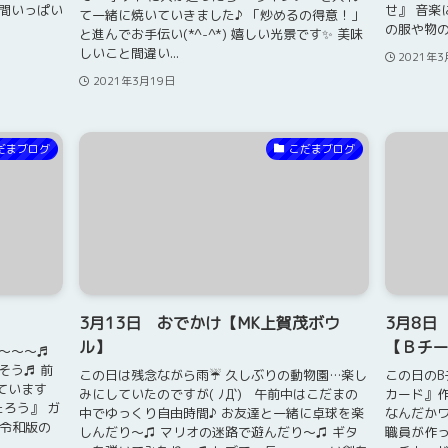
時間いっぱい
せ』 音楽
て一緒に焼いていきました♪ 「炒めるの得意！」
の服や物の中
と進んでお手伝い(*^-^*) 嬉しい光景です✨ 美味
しいこと間違い...
2021年3
2021年3月19日
だまブログ
こだまブログ
3月13日 おでかけ【MK上賀茂ボウ
3月8日
ル】
【Ｂチ
～～～♬
そう♬ 前
この日は残念ながら雨☔ 久しぶりの動物園…楽し
この日のB
ています
みにしていたのですが( ﾉД`) 午前中はこだまの
カード』
もたろう』 ガ
中でゆっくり自由時間♪ お友達と一緒に卓球を楽
なんだかワ
 令和版の
しんだり～♫ マリオの迷路で遊んだり～♫ ギタ
職員が作