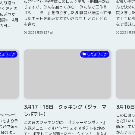
た(*^-^*) 小学生はこの日まで平常… 時間差があ
お買い物(*
みんな揃っ
りますが、みんな揃ってから… みんなで工作‼
んで決めた
たくさんの
『シューター』を作りました♬ 職員が頑張って作
買えました
もにぎやか
ったキットを組み立てていきます！ どことどこ
て上手に歩
満喫✨ 4月
を合わ...
なで美味しく
...
2021年3月27日
2021年3
だまブログ
こだまブログ
3月17・18日 クッキング（ジャーマ
3月16
ンポテト）
*^-^*)
この日はリ
つもよりテ
とだけたい
この週のクッキングは… 『ジャーマンポテト』
滑り台で遊ん
動かしてい
人気メニューです(*^-^*) まずはポテトを炒め
均台のよう
がんでます
て… ポテトに火が通ったら… ウインナーを入れ