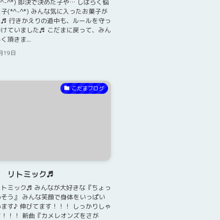
^-^*) 即決で決めた子や… しばらく悩
子(*^-^*) みんな気に入ったお菓子が
♬ 行きかえりの道中も、ルールを守っ
けていました♬ こだまに戻って、みん
頂きま...
月19日
こだまブログ
日 リトミック♬
トミック♬ みんなが大好きな『ちょっ
そう』 みんな笑顔で身体をいっぱい
ます♪ 伸びてます！！！ しっかりしゃ
！！！ 新曲『カメレオンズをさが