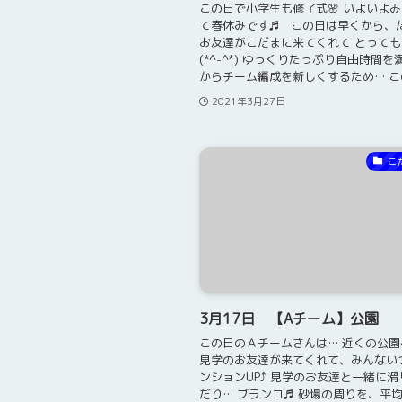
この日で小学生も修了式🌸 いよいよ
て春休みです♬ この日は早くから、
お友達がこだまに来てくれて とって
(*^-^*) ゆっくりたっぷり自由時間を
からチーム編成を新しくするため… この日
2021年3月27日
こ
3月17日 【Aチーム】公園
この日のＡチームさんは… 近くの公園へ(
見学のお友達が来てくれて、みんない
ンションUP⤴ 見学のお友達と一緒に
だり… ブランコ♬ 砂場の周りを、平