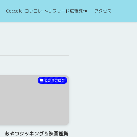
Coccole-コッコレ-～Ｊフリード広報誌～
アクセス
こだまブログ
日 おやつクッキング＆映画鑑賞