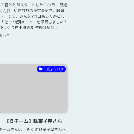
て春休みがスタートしたこの日… 残念
( ﾉД`) いきなりの予定変更で、職員
り… でも、みんなで1日楽しく過ごし
！と… 特別メニューを準備しました！
っくり自由時間♬ 午後は早め...
月27日
こだまブログ
日 【Ｂチーム】駄菓子屋さん
チームさんは… 近くの駄菓子屋さんへ