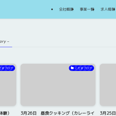
会社概要
事業一覧
求人情報
ory –
だまブログ
こだまブログ
体験）
3月26日 昼食クッキング（カレーライ
3月25