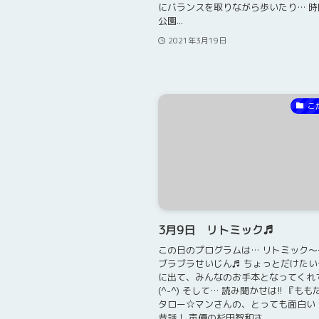
にバランスを取りながら歩いたり… 
公園...
2021年3月19日
こ
3月9日 リトミック♬
この日のプログラムは… リトミック～
ブラブラせいじん♬ ちょっとだけたい
に出て、みんなのお手本となってくれ
(^-^) そして… 読み聞かせは!! 『も
タロー☆マンさんの、とっても面白い
昔話！ 声優の杉田智和さ...