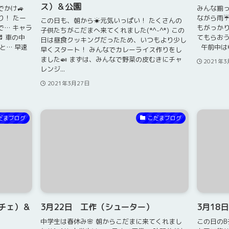
ス）＆公園
かけ🚙
みんな揃っ
り！ たー
ながら雨☔
この日も、朝から☀元気いっぱい！ たくさんの
で… キャラ
もがっか
子供たちがこだまへ来てくれました(*^-^*) この
♬ 車の中
てもらおう
日は昼食クッキングだったため、いつもより少し
くと… 早速
午前中はゆ
早くスタート！ みんなでカレーライス作りをし
ました🍛 まずは、みんなで野菜の皮むきにチャ
2021年3
レンジ...
2021年3月27日
だまブログ
こだまブログ
チェ）＆
3月22日 工作（シューター）
3月18
中学生は春休み🌸 朝からこだまに来てくれまし
この日のB