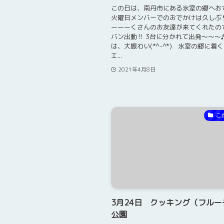
この日は、南丹市にある氷室の郷へおで
火曜日メンバーでのおでかけは久しぶ
ーーーくさんのお友達が来てくれたの
バン出動‼ 3台に分かれて出発～～～
は、大賑わい(*^-^*) 氷室の郷に着
エ...
2021年4月8日
こ
3月24日 クッキング（フルー
公園