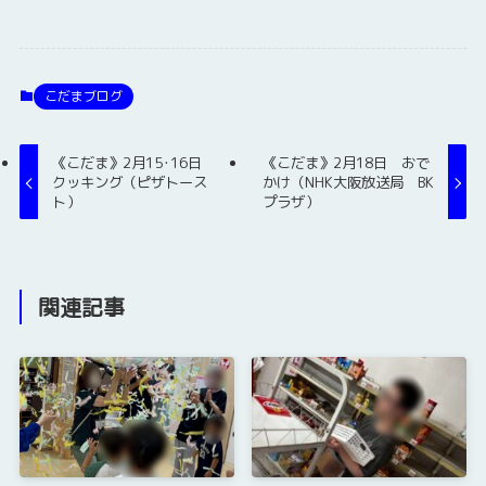
こだまブログ
《こだま》2月15･16日
《こだま》2月18日 おで
クッキング（ピザトース
かけ（NHK大阪放送局 BK
ト）
プラザ）
関連記事