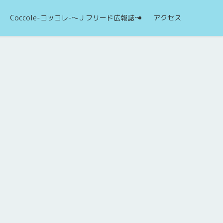
Coccole-コッコレ-～Ｊフリード広報誌～
アクセス