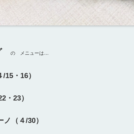
ング
の メニューは…
15・16）
2・23）
ノ（４/30）