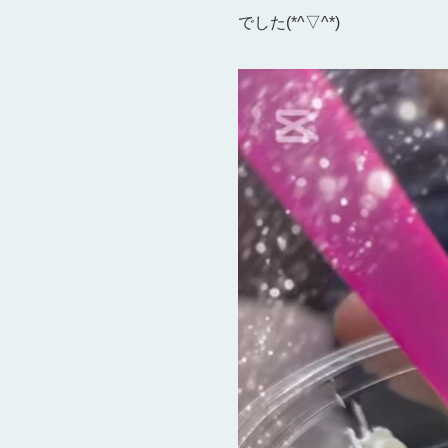
でした(*^▽^*)
動
画
プ
レ
ー
ヤ
ー