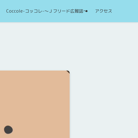
Coccole-コッコレ-～Ｊフリード広報誌～
アクセス