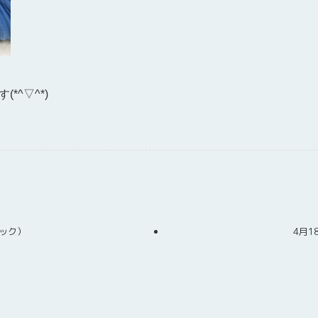
*^▽^*)
ック）
4月