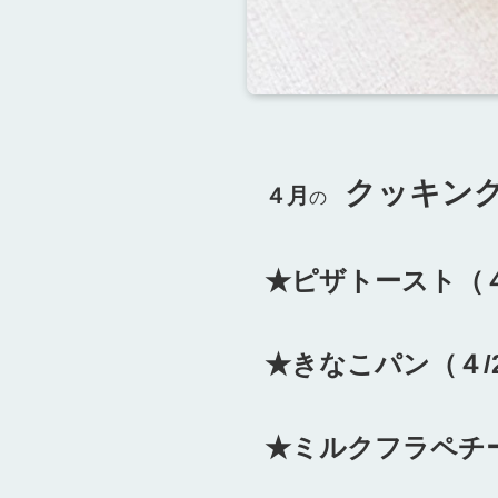
クッキ
４月
の
★ピザトースト（４/
★きなこパン（４/2
★ミルクフラペチー