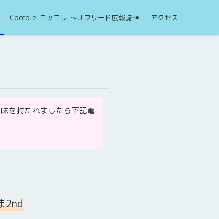
Coccole-コッコレ-～Ｊフリード広報誌～
アクセス
興味を持たれましたら下記電
2nd