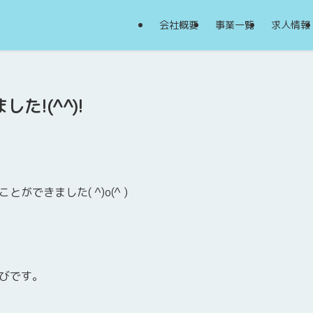
会社概要
事業一覧
求人情報
た!(^^)!
できました( ^)o(^ )
びです。