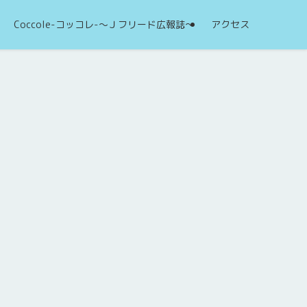
Coccole-コッコレ-～Ｊフリード広報誌～
アクセス