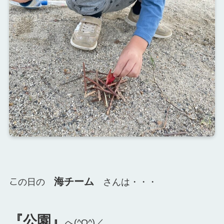
こ
海チーム
の日の
さんは・・・
『公園』
へ(^O^)／