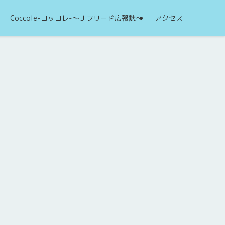
Coccole-コッコレ-～Ｊフリード広報誌～
アクセス