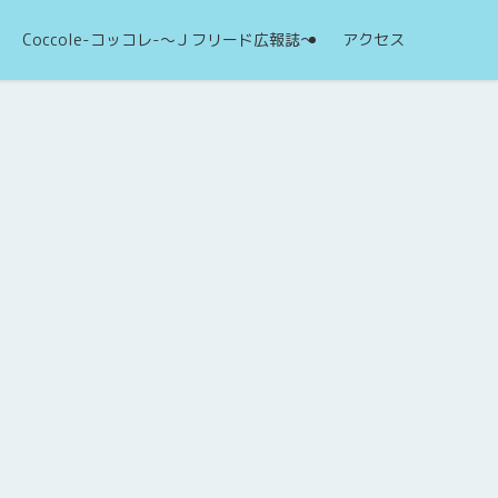
Coccole-コッコレ-～Ｊフリード広報誌～
アクセス