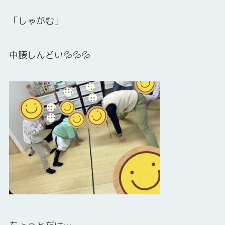
「しゃがむ」
中腰しんどい💦💦💦