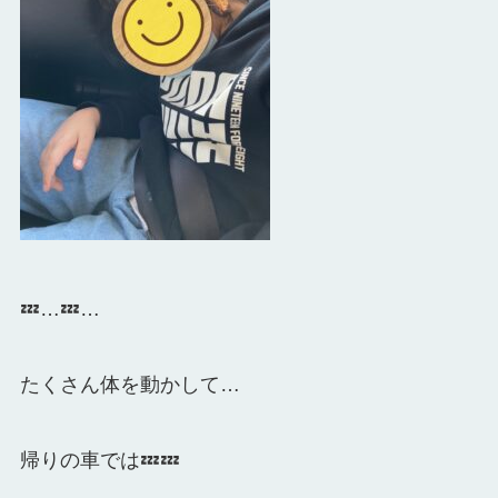
💤…💤…
たくさん体を動かして…
帰りの車では💤💤