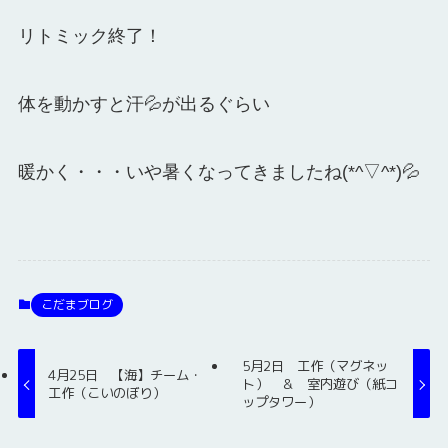
リトミック終了！
体を動かすと汗💦が出るぐらい
暖かく・・・いや暑くなってきましたね(*^▽^*)💦
こだまブログ
5月2日 工作（マグネッ
4月25日 【海】チーム・
ト） ＆ 室内遊び（紙コ
工作（こいのぼり）
ップタワー）