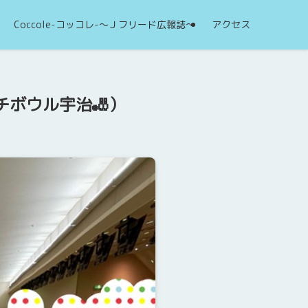
Coccole-コッコレ-～Ｊフリード広報誌～
アクセス
チボウル宇治🎳）