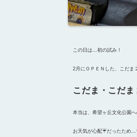
この日は…初の試み！
2月にＯＰＥＮした、こだま２
こだま・こだま
本当は、希望ヶ丘文化公園へ
お天気が心配☔だったため…予定変