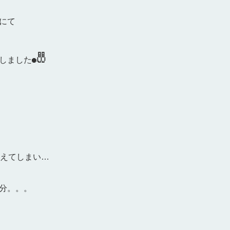
にて
🎳
しました
違えてしまい…
分。。。