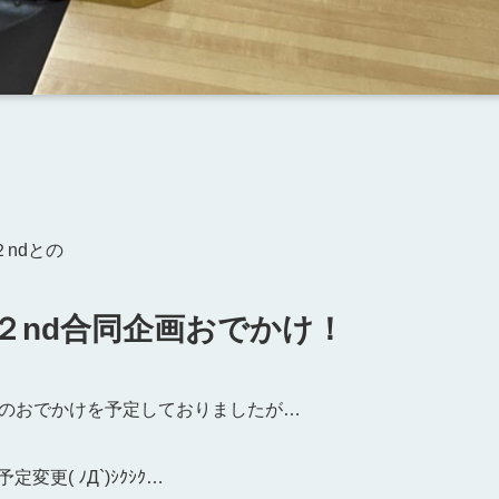
ndとの
２nd合同企画おでかけ！
のおでかけを予定しておりましたが…
更( ﾉД`)ｼｸｼｸ…