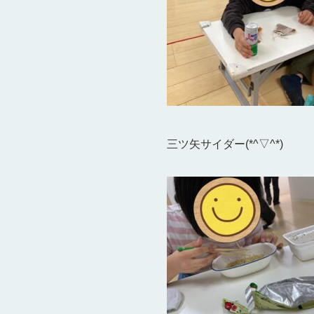
三ツ矢サイダー(*^▽^*)