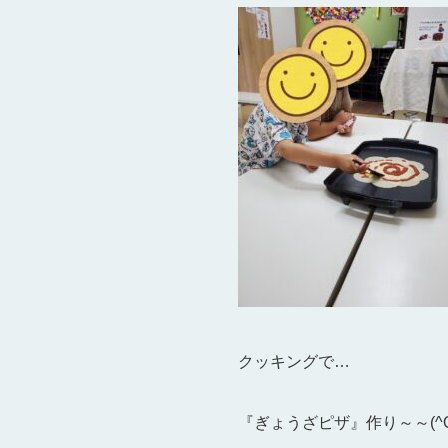
クッキングで…
『ぎょうざピザ』作り～～(^O