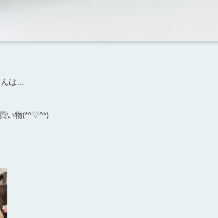
んは…
物(*^▽^*)