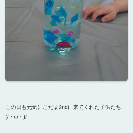
この日も元気にこだま2ndに来てくれた子供たち
(/・ω・)/