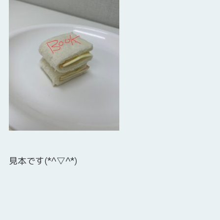
見本です(*^▽^*)